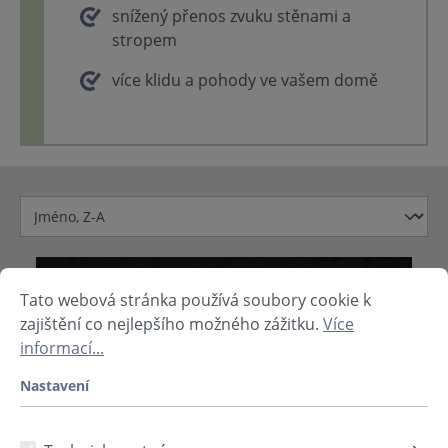
snížený přenos zvuku stěnami a
stropem
více klidu a pohody ve vašem domě
Tato webová stránka používá soubory cookie k
zajištění co nejlepšího možného zážitku.
Více
informací...
Nastavení