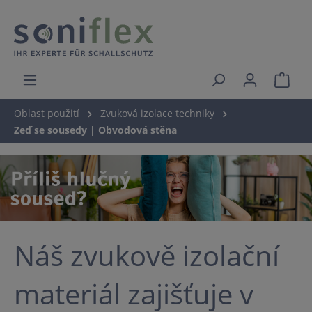
Oblast použití
Zvuková izolace techniky
Zeď se sousedy | Obvodová stěna
Náš zvukově izolační
materiál zajišťuje v