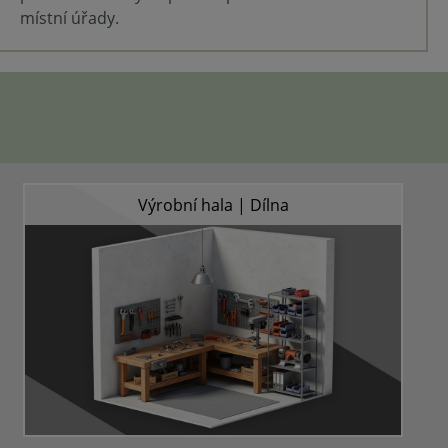
absorpce je
místní úřady.
eriál
oji zvuku.
tý, aby
rbér a mohl
enou v
i deskami
k těchto
ateriálu a
ro vizuálně
 při
Výrobní hala | Dílna
zakrýt krycí
ebo
apř.
ovou
opustný pro
 ovlivnění
cí: Při
ní smí být
isle.
není z
 možná,