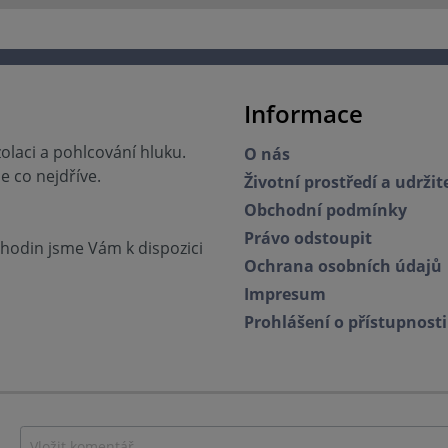
protože materiál k tomu nen
Fotografie z praxe a referen
zákazníků najdete zde.
Informace
zolaci a pohlcování hluku.
O nás
 co nejdříve.
Životní prostředí a udržit
Obchodní podmínky
Právo odstoupit
0 hodin jsme Vám k dispozici
Ochrana osobních údajů
Impresum
Prohlášení o přístupnosti