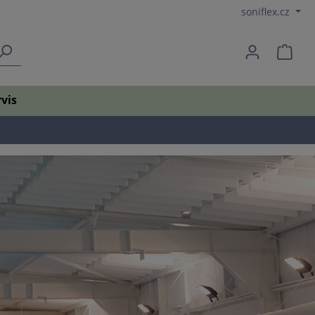
soniflex.cz
vis