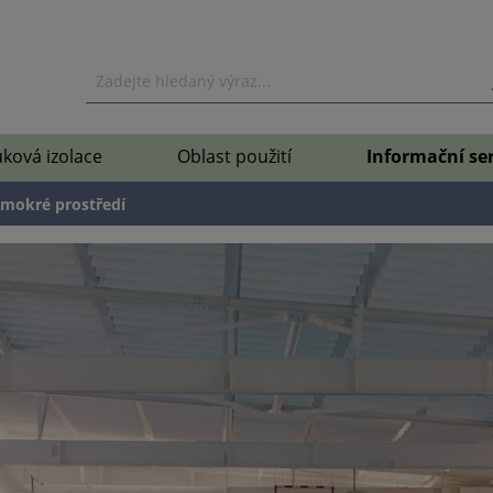
ková izolace
Oblast použití
Informační ser
i mokré prostředí