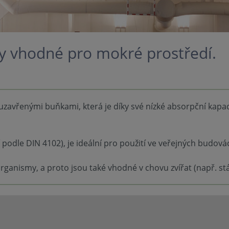
ly vhodné pro mokré prostředí.
 uzavřenými buňkami, která je díky své nízké absorpční kapa
 podle DIN 4102), je ideální pro použití ve veřejných budová
anismy, a proto jsou také vhodné v chovu zvířat (např. stáje