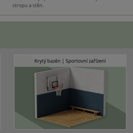
Pro zajištění dobré zvukové 
stropu a stěn.
třeba dbát na to, aby byl mat
namontován ve směru ke zdr
Povrch by měl zůstat nezakry
zvuk dopadal přímo na abso
být tam pohlcen. V souladu s
rozměrovou stabilitou uved
technickém listu mohou mez
vzniknout malé mezery. Vzni
mezer je daný vlastnostmi m
není důvodem k reklamaci. P
čistý výsledek je proto nutné
Krytý bazén | Sportovní zařízení
montáži spáry mezi deskami 
lištou (např. plotovou latí n
hliníkovým plechem). Po montáži lze
celou plochu osadit zelení (n
břečťanem) nebo zakrýt plot
tkaninou. Kryt by měl být pr
vzduch a zvuk, aby nedošlo k
zvukové absorpce. U desek RESIST UV je
třeba navíc dbát na následují
dlouhodobém slunečním záře
desky montovány výhradně sv
Horizontální pokládka desek 
důvodu vlastností produktu