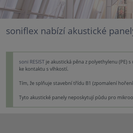
soniflex nabízí akustické pane
soni RESIST
je akustická pěna z polyethylenu (PE) s
ke kontaktu s vlhkostí.
Tím, že splňuje stavební třídu B1 (zpomalení hoření
Tyto akustické panely neposkytují půdu pro mikroorg