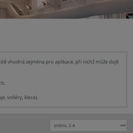
citě vhodná zejména pro aplikace, při nichž může dojít
ch.
, voliéry, klece).