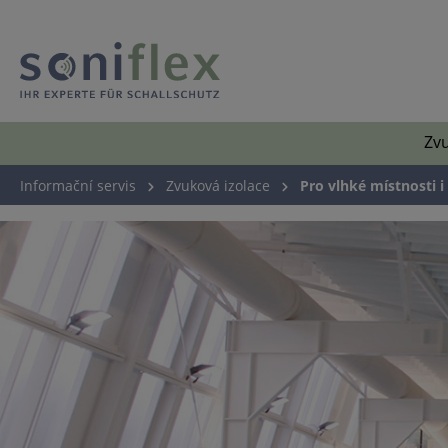
Zvu
Informační servis
Zvuková izolace
Pro vlhké místnosti 