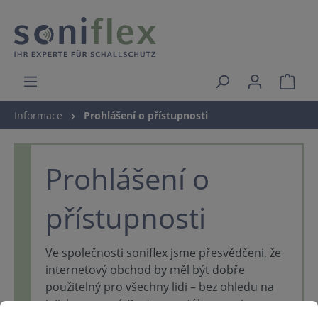
Informace
Prohlášení o přístupnosti
Prohlášení o
přístupnosti
Ve společnosti soniflex jsme přesvědčeni, že
internetový obchod by měl být dobře
použitelný pro všechny lidi – bez ohledu na
jejich omezení. Proto neustále pracujeme na