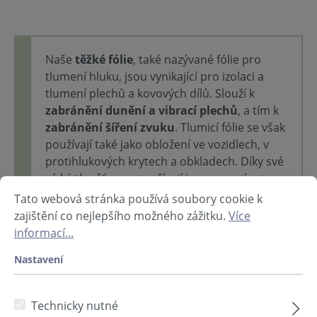
Naše
těžké fólie
, také nazývané fólie pro
tlumení hluku, jsou vynikající pro izolaci a
tlumení plechů a kovových dílů. Slouží k
zabránění dunění a vibrací plechů
, a tím k
zabránění šíření zvuku
. Tlumicí fólie se však
používají také jako obložení ve vozidlech, v
protihlukových krytech a obkladech. Díky své
nízké tloušťce se používají i v omezeném
prostoru.
Tato webová stránka používá soubory cookie k
zajištění co nejlepšího možného zážitku.
Více
soni HEAVY
a
soni HEAVY ALU
jsou těžké fólie
informací...
na bázi bitumenu,
soni EVA
jsou těžké fólie na
bázi plastu.
Nastavení
Technicky nutné