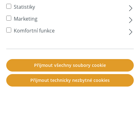
Statistiky
Marketing
Komfortní funkce
Přijmout všechny soubory cookie
Přijmout technicky nezbytné cookies
soni EVA
Tloušťka:
1.5 mm
| Zadní strana:
není samolepicí (nk)
soni EVA – elastická těžká fólie pro izolaci hluku a