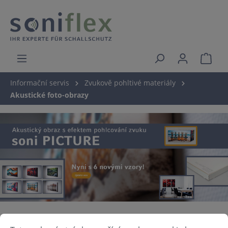
Informační servis
Zvukově pohltivé materiály
Akustické foto-obrazy