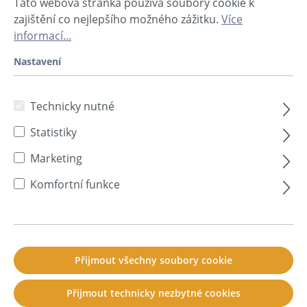
Tato webová stránka používá soubory cookie k
zajištění co nejlepšího možného zážitku.
Více
Naše akustické obrazy
informací...
soni PICTURE jsou v
Nastavení
současné době k
Technicky nutné
dostání pouze v našem
Statistiky
německém obchodě. V
Marketing
případě dalších dotazů
Komfortní funkce
nás neváhejte
kontaktovat
zde
.
Přijmout všechny soubory cookie
Přijmout technicky nezbytné cookies