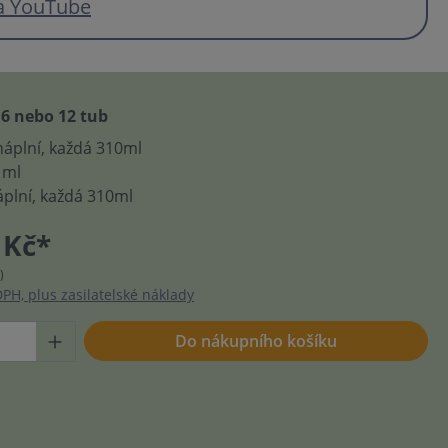
a YouTube
 6 nebo 12 tub
náplní, každá 310ml
 ml
áplní, každá 310ml
 Kč*
)
PH, plus zasilatelské náklady
Do nákupního košíku