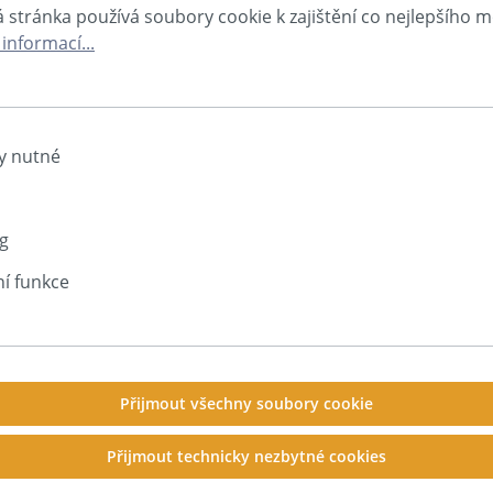
 stránka používá soubory cookie k zajištění co nejlepšího
Stěna směrem k sousedům | Záclonová stěna
 informací...
Výrobní hala | Dílna
Tepelné čerpadlo | HVAC
Zvukové studio | Zkušebna
Kancelář | Call centrum
Strojní zařízení | Kompresor | Technická místnost
y nutné
bílá
g
tuba 310 ml
í funkce
- Dostačující pro cca 2 m²
- Snadná montáž
Příslušenství
-20°C do +80°C
Přijmout všechny soubory cookie
Přijmout technicky nezbytné cookies