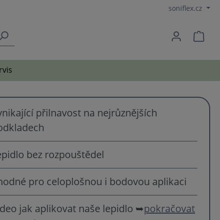
soniflex.cz
rvis
nikající přilnavost na nejrůznějších
odkladech
epidlo bez rozpouštědel
hodné pro celoplošnou i bodovou aplikaci
ideo jak aplikovat naše lepidlo ➥
pokračovat