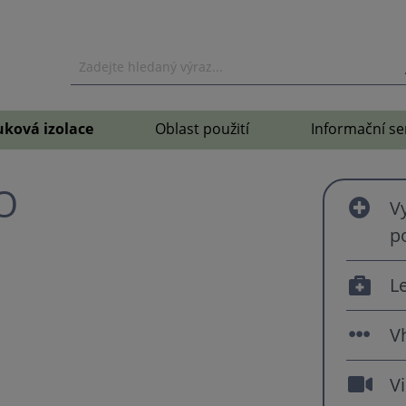
uková izolace
Oblast použití
Informační se
O
Vy
p
L
V
V