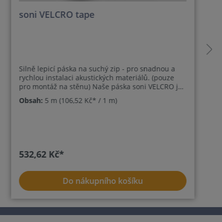
soni VELCRO tape
Silně lepicí páska na suchý zip - pro snadnou a
rychlou instalaci akustických materiálů. (pouze
pro montáž na stěnu) Naše páska soni VELCRO je
ideální pro upevnění akustických prvků, jako je
Obsah:
5 m
(106,52 Kč* / 1 m)
soni COMFORT, soni CIRCLE nebo soni HEXAGON.
Ustřihněte pásek suchého zipu na požadovanou
délku a pevně přitiskněte stranu suchého zipu na
vlněnou strukturu akustického výrobku. Poté
odstraňte ochrannou fólii a přilepte prvek na
požadované místo na stěně. V případě potřeby
532,62 Kč*
tento způsob upevnění umožňuje akustické prvky
kdykoli vyměnit. Doporučená délka suchého zipu:
pro spolehlivé uchycení zkraťte pásku přibližně
Do nákupního košíku
na šířku akustického prvku.