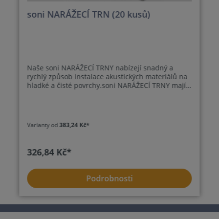
soni NARÁŽECÍ TRN (20 kusů)
Naše soni NARÁŽECÍ TRNY nabízejí snadný a
rychlý způsob instalace akustických materiálů na
hladké a čisté povrchy.soni NARÁŽECÍ TRNY mají
základ se samolepicí zadní stranou. Vysoce
kvalitní lepidlo zajišťuje dlouhodobě bezpečnou
instalaci našich akustických materiálů. Pomocí
přiloženého fixačního destičky udržíte
Varianty od
383,24 Kč*
protihlukový materiál na místě. A jako poslední
krok zakryjte špičku ocelového kolíku ochrannou
krytkou.Sada se skládá z 20 základních desek s
326,84 Kč*
trnem, fixačních destiček a ochranných
krytek.Sada 1 (délka kolíku: 42 mm) je vhodná pro
panely o tloušťce 25 - 30 mm.Sada 2 (délka kolíku:
Podrobnosti
63 mm) je vhodná pro panely o tloušťce 50
mm.Sada obsahuje 20 ks