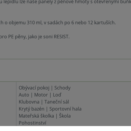
epidlu lze naše panely z pěnové hmoty s otevřenými buňkam
ích o objemu 310 ml, v sadách po 6 nebo 12 kartuších.
o PE pěny, jako je soni RESIST.
Obývací pokoj | Schody
Auto | Motor | Loď
Klubovna | Taneční sál
Krytý bazén | Sportovní hala
Mateřská školka | Škola
Pohostinství
Čekárna | Lékařská ordinace