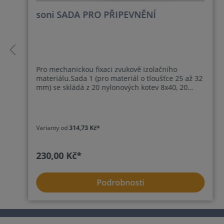
soni SADA PRO PŘIPEVNĚNÍ
Pro mechanickou fixaci zvukově izolačního
materiálu.Sada 1 (pro materiál o tloušťce 25 až 32
mm) se skládá z 20 nylonových kotev 8x40, 20
šroubů 6x70/42 a 20 fixačních kotoučů.Sada 2 (pro
materiál o tloušťce 50 až 52 mm) se skládá z 20
nylonových kotev 8x40, 20 šroubů 6x90/56 a 20
fixačních disků.
Varianty od
314,73 Kč*
230,00 Kč*
Podrobnosti