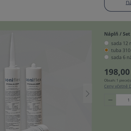
n
Náplň / Set
sada 12 
tuba 310
sada 6 n
198,00
Obsah:
1 piece(s
Ceny včetně D