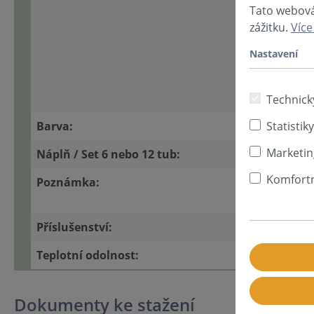
Tato webová
zážitku.
Více
Nastavení
Technick
Barva:
Statistiky
Marketin
Náplň / Set 6 nebo 12 tub:
Komfortn
Poznámka:
Příslušenství:
Teplotní odolnost:
Dokumenty ke stažení