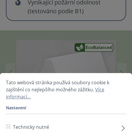
Vynikající požární odolnost
(testováno podle B1)
Tato webová stránka používá soubory cookie k
zajištění co nejlepšího možného zážitku.
Více
informací...
Nastavení
Barva
Technicky nutné